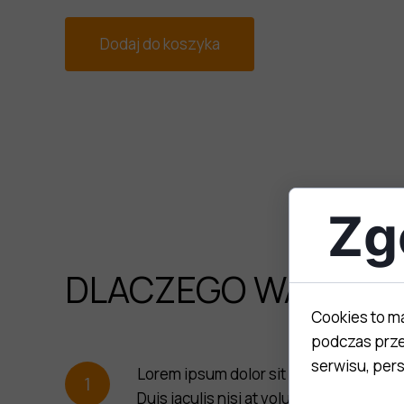
Dodaj do koszyka
Zg
DLACZEGO WARTO?
Cookies to m
podczas prze
serwisu, perso
Lorem ipsum dolor sit amet, consectetur
1
Duis iaculis nisi at volutpat commodo.