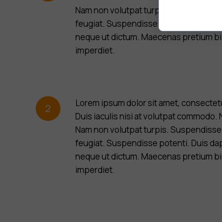
Nam non volutpat turpis. Suspendisse f
feugiat. Suspendisse potenti. Duis da
neque ut dictum. Maecenas pretium b
imperdiet.
Lorem ipsum dolor sit amet, consectetur
2
Duis iaculis nisi at volutpat commodo.
Nam non volutpat turpis. Suspendisse f
feugiat. Suspendisse potenti. Duis da
neque ut dictum. Maecenas pretium b
imperdiet.