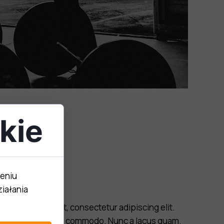
kie
zeniu
iałania
um dolor sit amet, consectetur adipiscing elit.
lis nisi at volutpat commodo. Nunc a lacus quam.