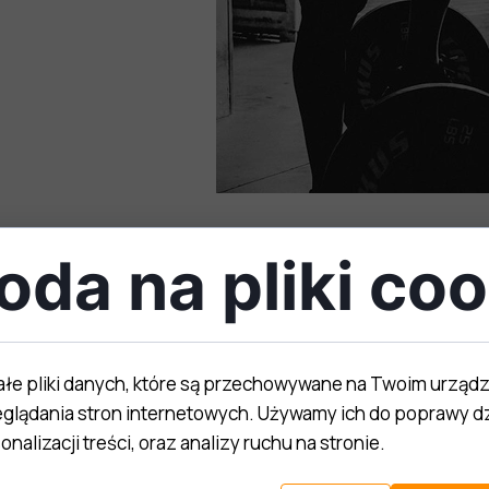
oda na pliki coo
ałe pliki danych, które są przechowywane na Twoim urząd
glądania stron internetowych. Używamy ich do poprawy dz
nalizacji treści, oraz analizy ruchu na stronie.
 adipiscing elit.
Lorem ips
3
 Nunc a lacus quam.
Duis iacu